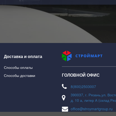
Доставка и оплата
Способы оплаты
ГОЛОВНОЙ ОФИС
Способы доставки
8(800)2503007
390037, г. Рязань,ул. Вос
д. 10 а, литер А (склад Ря
office@stroymartgroup.ru