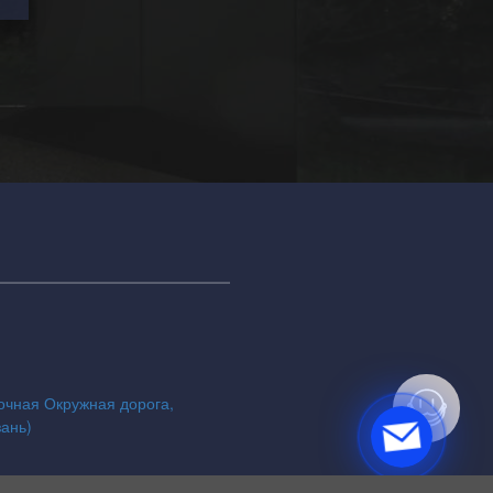
точная Окружная дорога,
зань)