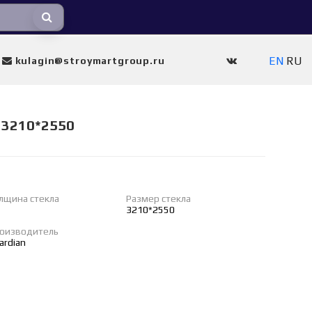
EN
RU
kulagin@stroymartgroup.ru
 3210*2550
лщина стекла
Размер стекла
3210*2550
оизводитель
ardian