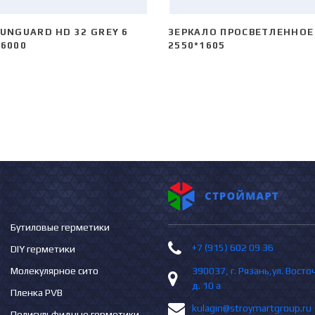
UNGUARD HD 32 GREY 6
ЗЕРКАЛО ПРОСВЕТЛЕННОЕ
*6000
2550*1605
Бутиловые герметики
+7 (915) 602 09 36
DIY герметики
Молекулярное сито
390037, г. Рязань,ул. Вост
д. 10 а
Пленка PVB
kulagin@stroymartgroup.ru
Полисульфидные герметики