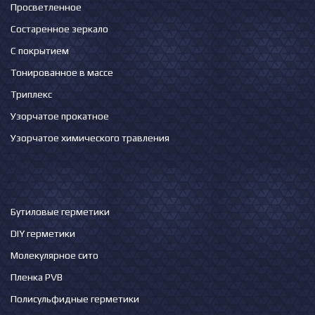
Просветленное
Состаренное зеркало
С покрытием
Тонированное в массе
Триплекс
Узорчатое прокатное
Узорчатое химического травления
Бутиловые герметики
DIY герметики
Молекулярное сито
Пленка PVB
Полисульфидные герметики