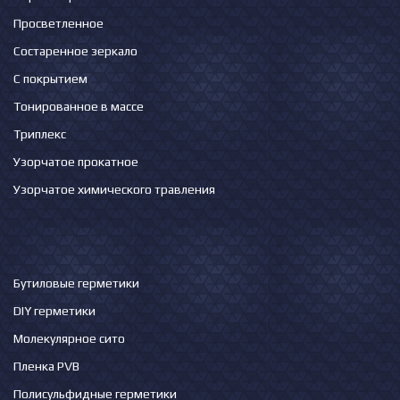
Просветленное
Состаренное зеркало
С покрытием
Тонированное в массе
Триплекс
Узорчатое прокатное
Узорчатое химического травления
Бутиловые герметики
DIY герметики
Молекулярное сито
Пленка PVB
Полисульфидные герметики