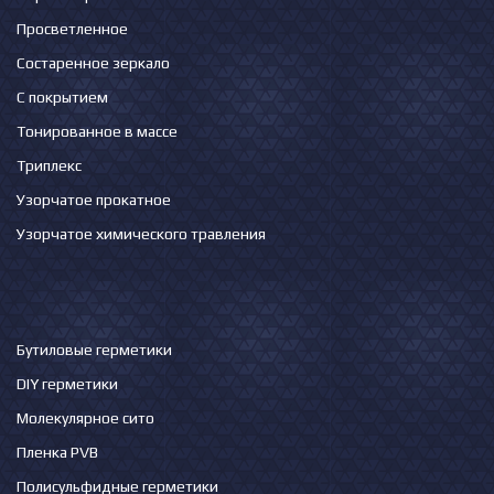
Просветленное
Состаренное зеркало
С покрытием
Тонированное в массе
Триплекс
Узорчатое прокатное
Узорчатое химического травления
Бутиловые герметики
DIY герметики
Молекулярное сито
Пленка PVB
Полисульфидные герметики