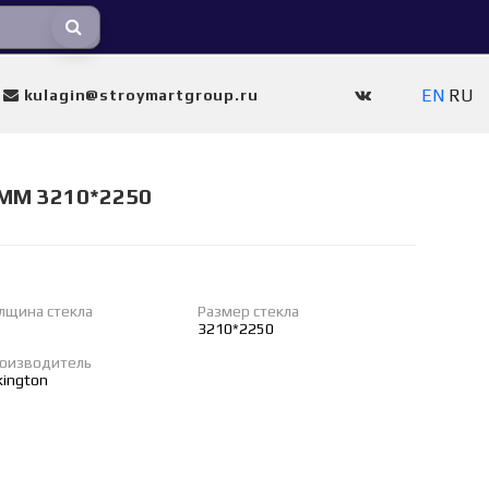
EN
RU
kulagin@stroymartgroup.ru
ММ 3210*2250
лщина стекла
Размер стекла
3210*2250
оизводитель
lkington