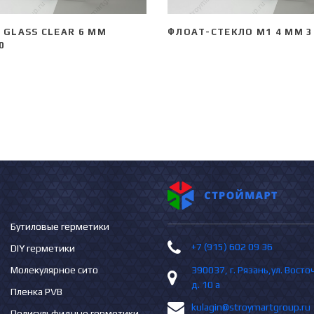
 GLASS CLEAR 6 ММ
ФЛОАТ-СТЕКЛО М1 4 ММ 3
0
Бутиловые герметики
+7 (915) 602 09 36
DIY герметики
Молекулярное сито
390037, г. Рязань,ул. Вост
д. 10 а
Пленка PVB
kulagin@stroymartgroup.ru
Полисульфидные герметики