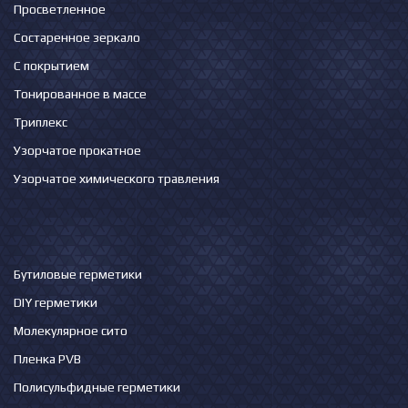
Просветленное
Состаренное зеркало
С покрытием
Тонированное в массе
Триплекс
Узорчатое прокатное
Узорчатое химического травления
Бутиловые герметики
DIY герметики
Молекулярное сито
Пленка PVB
Полисульфидные герметики