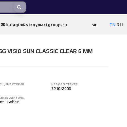
EN
RU
kulagin@stroymartgroup.ru
GG VISIO SUN CLASSIC CLEAR 6 MM
лщина стекла
Размер стекла
3210*2000
оизводитель
int - Gobain