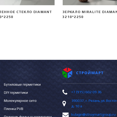
ЛЕННОЕ СТЕКЛО DIAMANT
ЗЕРКАЛО MIRALITE DIAMA
0*2250
3210*2250
Бутиловые герметики
+7 (915) 602 09 36
DIY герметики
Молекулярное сито
390037, г. Рязань,ул. Вост
д. 10 а
Пленка PVB
kulagin@stroymartgroup.ru
Полисульфидные герметики