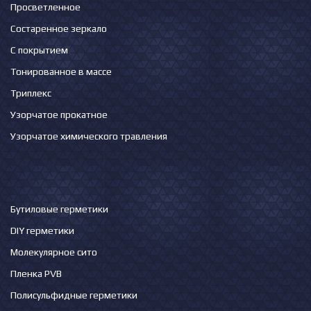
Просветленное
Состаренное зеркало
С покрытием
Тонированное в массе
Триплекс
Узорчатое прокатное
Узорчатое химического травления
Бутиловые герметики
DIY герметики
Молекулярное сито
Пленка PVB
Полисульфидные герметики