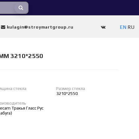
EN
RU
kulagin@stroymartgroup.ru
ММ 3210*2550
лщина стекла
Размер стекла
3210*2550
оизводитель
secam Тракья Гласс Рус
лабуга)