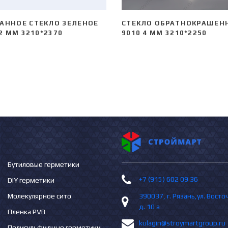
АННОЕ СТЕКЛО ЗЕЛЕНОЕ
СТЕКЛО ОБРАТНОКРАШЕН
,2 ММ 3210*2370
9010 4 ММ 3210*2250
Бутиловые герметики
+7 (915) 602 09 36
DIY герметики
Молекулярное сито
390037, г. Рязань,ул. Вост
д. 10 а
Пленка PVB
kulagin@stroymartgroup.ru
Полисульфидные герметики