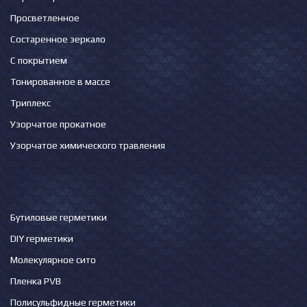
Просветленное
Состаренное зеркало
С покрытием
Тонированное в массе
Триплекс
Узорчатое прокатное
Узорчатое химического травления
Бутиловые герметики
DIY герметики
Молекулярное сито
Пленка PVB
Полисульфидные герметики