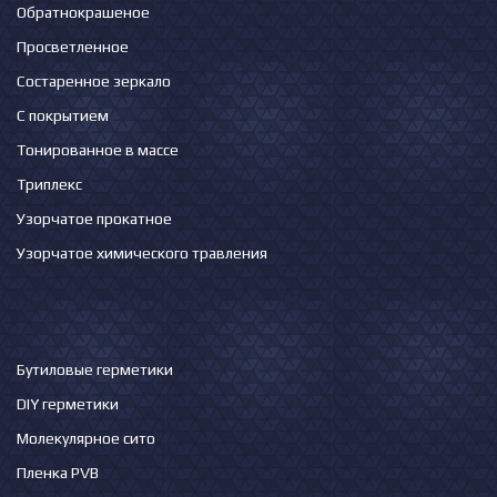
Обратнокрашеное
Просветленное
Состаренное зеркало
С покрытием
Тонированное в массе
Триплекс
Узорчатое прокатное
Узорчатое химического травления
Бутиловые герметики
DIY герметики
Молекулярное сито
Пленка PVB