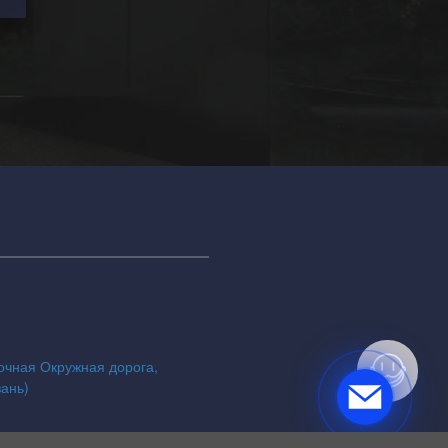
точная Окружная дорога,
зань)