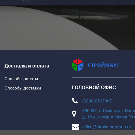
Доставка и оплата
Способы оплаты
ГОЛОВНОЙ ОФИС
Способы доставки
8(800)2503007
390037, г. Рязань,ул. Вос
д. 10 а, литер А (склад Ря
office@stroymartgroup.ru