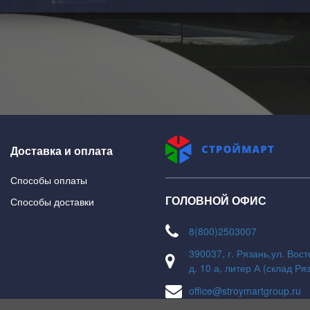
Доставка и оплата
Способы оплаты
ГОЛОВНОЙ ОФИС
Способы доставки
8(800)2503007
390037, г. Рязань,ул. Вос
д. 10 а, литер А (склад Ря
office@stroymartgroup.ru