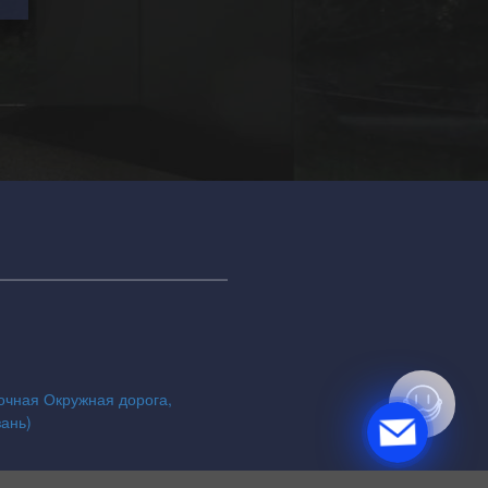
точная Окружная дорога,
зань)