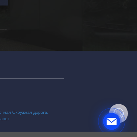
точная Окружная дорога,
зань)