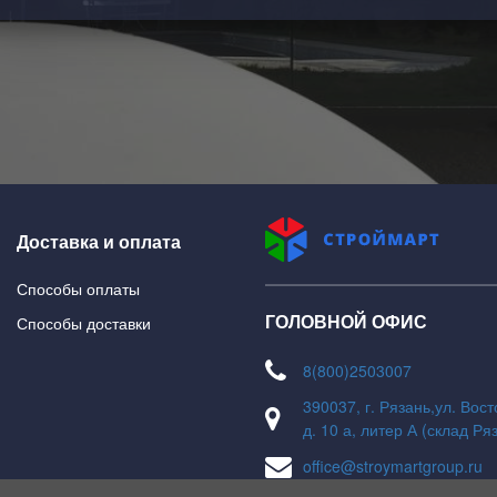
Доставка и оплата
Способы оплаты
ГОЛОВНОЙ ОФИС
Способы доставки
8(800)2503007
390037, г. Рязань,ул. Вос
д. 10 а, литер А (склад Ря
office@stroymartgroup.ru