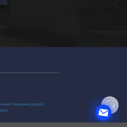
точная Окружная дорога,
зань)