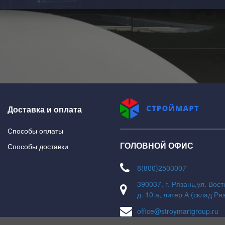
Доставка и оплата
Способы оплаты
ГОЛОВНОЙ ОФИС
Способы доставки
8(800)2503007
390037, г. Рязань,ул. Вос
д. 10 а, литер А (склад Ря
office@stroymartgroup.ru