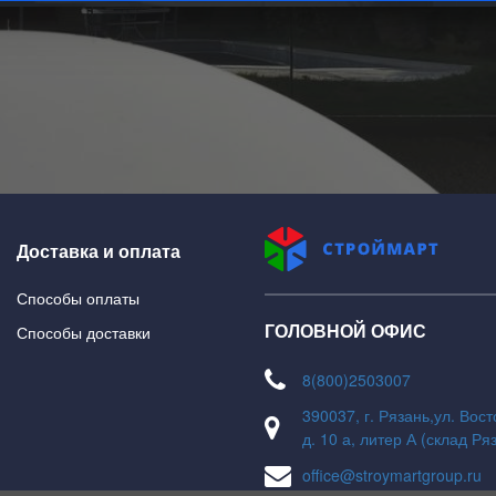
На главную
В каталог
Доставка и оплата
Способы оплаты
ГОЛОВНОЙ ОФИС
Способы доставки
8(800)2503007
390037, г. Рязань,ул. Вос
д. 10 а, литер А (склад Ря
office@stroymartgroup.ru