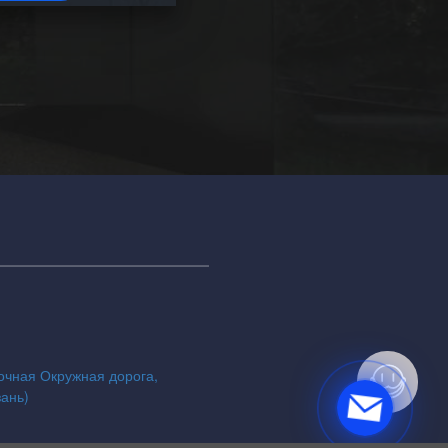
точная Окружная дорога,
зань)