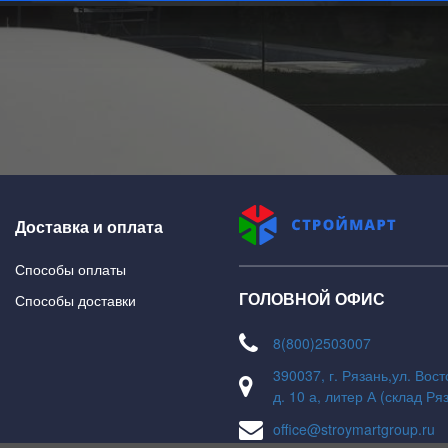
На главную
В каталог
Доставка и оплата
Способы оплаты
ГОЛОВНОЙ ОФИС
Способы доставки
8(800)2503007
390037, г. Рязань,ул. Вос
д. 10 а, литер А (склад Ря
office@stroymartgroup.ru