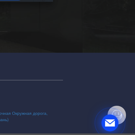
точная Окружная дорога,
зань)