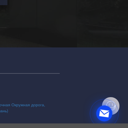
точная Окружная дорога,
зань)