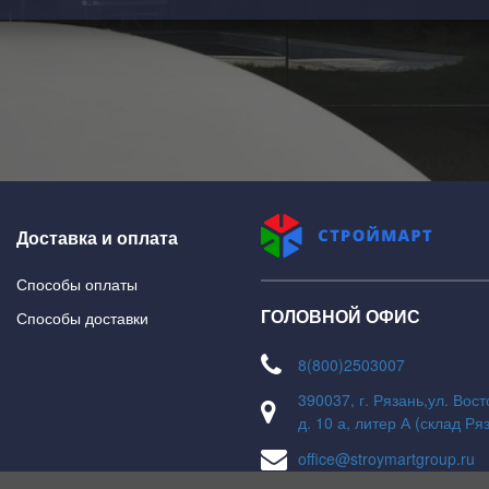
Доставка и оплата
Способы оплаты
ГОЛОВНОЙ ОФИС
Способы доставки
8(800)2503007
390037, г. Рязань,ул. Вос
д. 10 а, литер А (склад Ря
office@stroymartgroup.ru