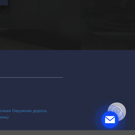
точная Окружная дорога,
зань)