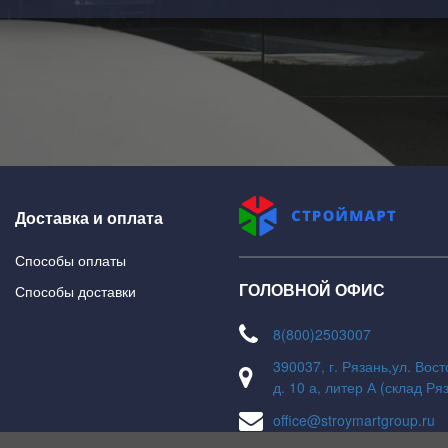
Доставка и оплата
Способы оплаты
ГОЛОВНОЙ ОФИС
Способы доставки
8(800)2503007
390037, г. Рязань,ул. Вос
д. 10 а, литер А (склад Ря
office@stroymartgroup.ru