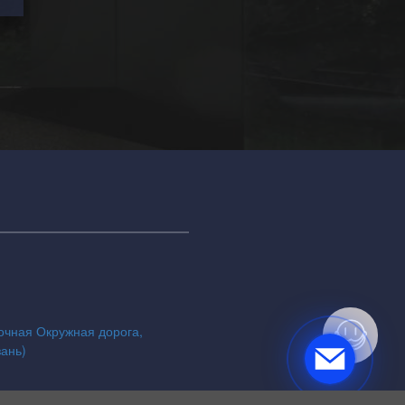
точная Окружная дорога,
зань)