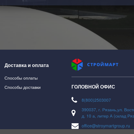
Доставка и оплата
Способы оплаты
ГОЛОВНОЙ ОФИС
Способы доставки
8(800)2503007
390037, г. Рязань,ул. Вос
д. 10 а, литер А (склад Ря
office@stroymartgroup.ru