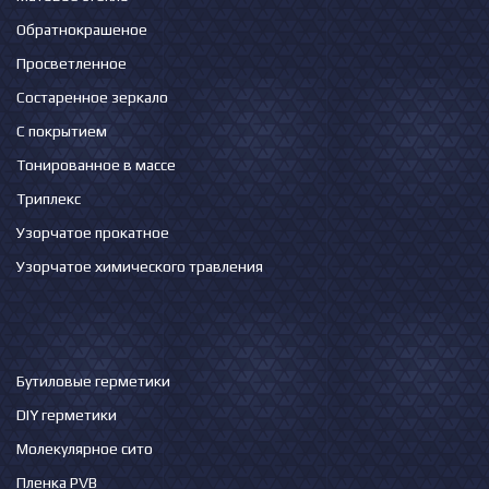
Обратнокрашеное
Просветленное
Состаренное зеркало
С покрытием
Тонированное в массе
Триплекс
Узорчатое прокатное
Узорчатое химического травления
Бутиловые герметики
DIY герметики
Молекулярное сито
Пленка PVB