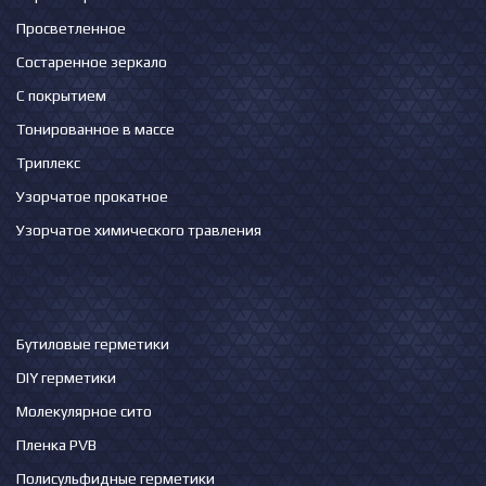
Просветленное
Состаренное зеркало
С покрытием
Тонированное в массе
Триплекс
Узорчатое прокатное
Узорчатое химического травления
Бутиловые герметики
DIY герметики
Молекулярное сито
Пленка PVB
Полисульфидные герметики