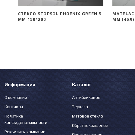
СТЕКЛО STOPSOL PHOENIX GREEN 5
MATELAC 
ММ 150*200
ММ (46Л)
Информация
Каталог
О компании
Антибликовое
Контакты
Зеркало
Политика
Матовое стекло
конфиденциальности
Обратнокрашеное
Реквизиты компании
Просветленное