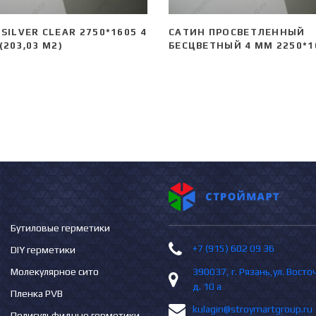
SILVER CLEAR 2750*1605 4
САТИН ПРОСВЕТЛЕННЫЙ
(203,03 М2)
БЕСЦВЕТНЫЙ 4 ММ 2250*1
Бутиловые герметики
+7 (915) 602 09 36
DIY герметики
Молекулярное сито
390037, г. Рязань,ул. Вост
д. 10 а
Пленка PVB
kulagin@stroymartgroup.ru
Полисульфидные герметики