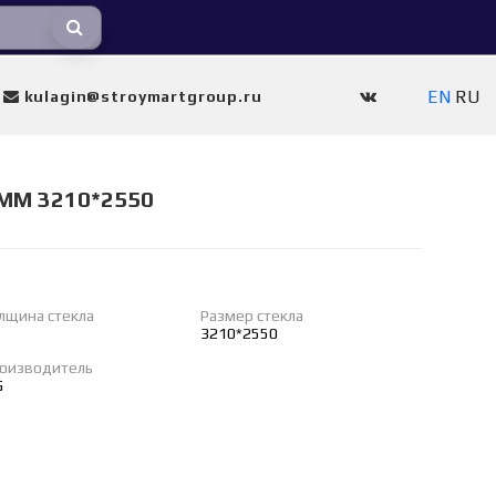
EN
RU
kulagin@stroymartgroup.ru
ММ 3210*2550
лщина стекла
Размер стекла
3210*2550
оизводитель
G