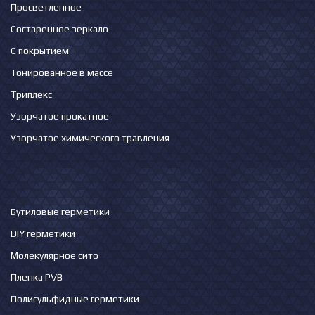
Просветленное
Состаренное зеркало
С покрытием
Тонированное в массе
Триплекс
Узорчатое прокатное
Узорчатое химического травления
Бутиловые герметики
DIY герметики
Молекулярное сито
Пленка PVB
Полисульфидные герметики