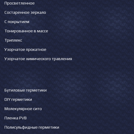
Просветленное
Состаренное зеркало
С покрытием
Тонированное в массе
Триплекс
Узорчатое прокатное
Узорчатое химического травления
Бутиловые герметики
DIY герметики
Молекулярное сито
Пленка PVB
Полисульфидные герметики