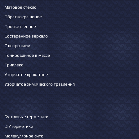
Матовое стекло
Обратнокрашеное
Просветленное
Состаренное зеркало
С покрытием
Тонированное в массе
Триплекс
Узорчатое прокатное
Узорчатое химического травления
Бутиловые герметики
DIY герметики
Молекулярное сито