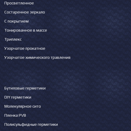
Просветленное
Состаренное зеркало
С покрытием
Тонированное в массе
Триплекс
Узорчатое прокатное
Узорчатое химического травления
Бутиловые герметики
DIY герметики
Молекулярное сито
Пленка PVB
Полисульфидные герметики