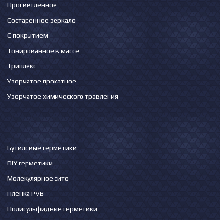
Просветленное
Состаренное зеркало
С покрытием
Тонированное в массе
Триплекс
Узорчатое прокатное
Узорчатое химического травления
Бутиловые герметики
DIY герметики
Молекулярное сито
Пленка PVB
Полисульфидные герметики