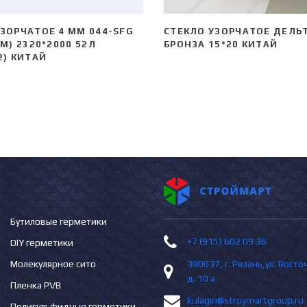
ЗОРЧАТОЕ 4 MM 044-SFG
СТЕКЛО УЗОРЧАТОЕ ДЕЛЬ
 M) 2320*2000 52Л
БРОНЗА 15*20 КИТАЙ
2) КИТАЙ
Бутиловые герметики
+7 (915) 602 09 36
DIY герметики
Молекулярное сито
390037, г. Рязань,ул. Вост
д. 10 а
Пленка PVB
kulagin@stroymartgroup.ru
Полисульфидные герметики