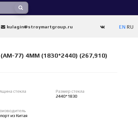
EN
RU
kulagin@stroymartgroup.ru
(AM-77) 4MM (1830*2440) (267,910)
лщина стекла
Размер стекла
2440*1830
оизводитель
порт из Китая