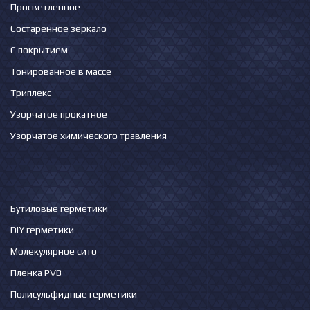
Просветленное
Состаренное зеркало
С покрытием
Тонированное в массе
Триплекс
Узорчатое прокатное
Узорчатое химического травления
Бутиловые герметики
DIY герметики
Молекулярное сито
Пленка PVB
Полисульфидные герметики