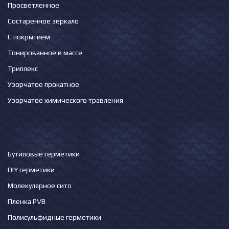
Просветленное
Состаренное зеркало
С покрытием
Тонированное в массе
Триплекс
Узорчатое прокатное
Узорчатое химического травления
Бутиловые герметики
DIY герметики
Молекулярное сито
Пленка PVB
Полисульфидные герметики