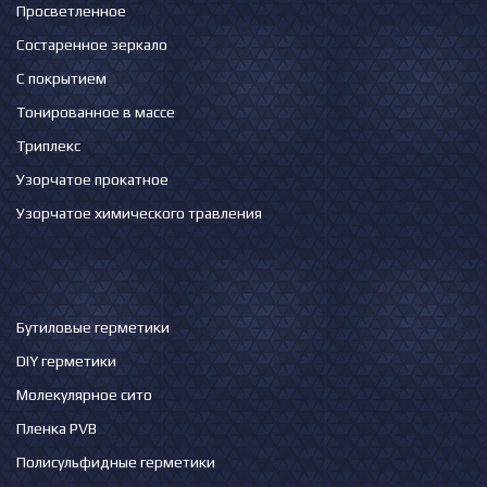
Просветленное
Состаренное зеркало
С покрытием
Тонированное в массе
Триплекс
Узорчатое прокатное
Узорчатое химического травления
Бутиловые герметики
DIY герметики
Молекулярное сито
Пленка PVB
Полисульфидные герметики