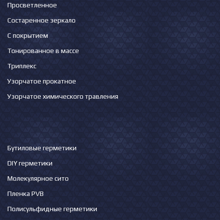
Просветленное
Состаренное зеркало
С покрытием
Тонированное в массе
Триплекс
Узорчатое прокатное
Узорчатое химического травления
Бутиловые герметики
DIY герметики
Молекулярное сито
Пленка PVB
Полисульфидные герметики