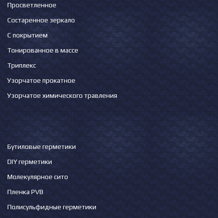
Просветленное
Состаренное зеркало
С покрытием
Тонированное в массе
Триплекс
Узорчатое прокатное
Узорчатое химического травления
Бутиловые герметики
DIY герметики
Молекулярное сито
Пленка PVB
Полисульфидные герметики