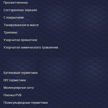
Просветленное
Состаренное зеркало
С покрытием
Тонированное в массе
Триплекс
Узорчатое прокатное
Узорчатое химического травления
Бутиловые герметики
DIY герметики
Молекулярное сито
Пленка PVB
Полисульфидные герметики