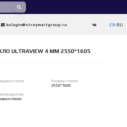
EN
RU
kulagin@stroymartgroup.ru
ЛО ULTRAVIEW 4 ММ 2550*1605
лщина стекла
Размер стекла
2550*1605
оизводитель
лаватстекло