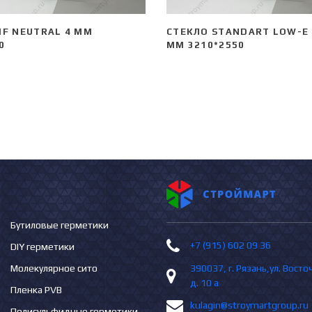
MF NEUTRAL 4 ММ
СТЕКЛО STANDART LOW-E 
0
ММ 3210*2550
Бутиловые герметики
+7 (915) 602 09 36
DIY герметики
Молекулярное сито
390037, г. Рязань,ул. Вост
д. 10 а
Пленка PVB
kulagin@stroymartgroup.ru
Полисульфидные герметики