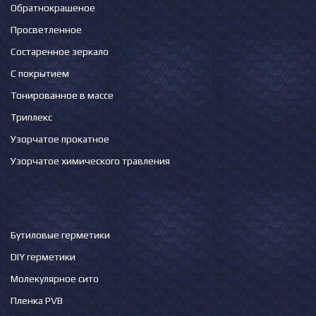
Обратнокрашеное
Просветленное
Состаренное зеркало
С покрытием
Тонированное в массе
Триплекс
Узорчатое прокатное
Узорчатое химического травления
Бутиловые герметики
DIY герметики
Молекулярное сито
Пленка PVB