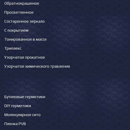
Обратнокрашеное
Просветленное
Состаренное зеркало
С покрытием
Тонированное в массе
Триплекс
Узорчатое прокатное
Узорчатое химического травления
Бутиловые герметики
DIY герметики
Молекулярное сито
Пленка PVB