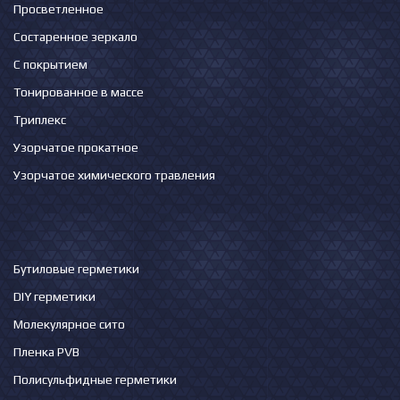
Просветленное
Состаренное зеркало
С покрытием
Тонированное в массе
Триплекс
Узорчатое прокатное
Узорчатое химического травления
Бутиловые герметики
DIY герметики
Молекулярное сито
Пленка PVB
Полисульфидные герметики