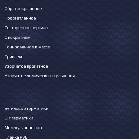
Обратнокрашеное
Просветленное
Состаренное зеркало
С покрытием
Тонированное в массе
Триплекс
Узорчатое прокатное
Узорчатое химического травления
Бутиловые герметики
DIY герметики
Молекулярное сито
Пленка PVB