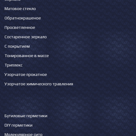
Матовое стекло
Обратнокрашеное
Просветленное
Состаренное зеркало
С покрытием
Тонированное в массе
Триплекс
Узорчатое прокатное
Узорчатое химического травления
Бутиловые герметики
DIY герметики
Молекулярное сито