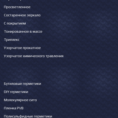
Просветленное
Состаренное зеркало
С покрытием
Тонированное в массе
Триплекс
Узорчатое прокатное
Узорчатое химического травления
Бутиловые герметики
DIY герметики
Молекулярное сито
Пленка PVB
Полисульфидные герметики