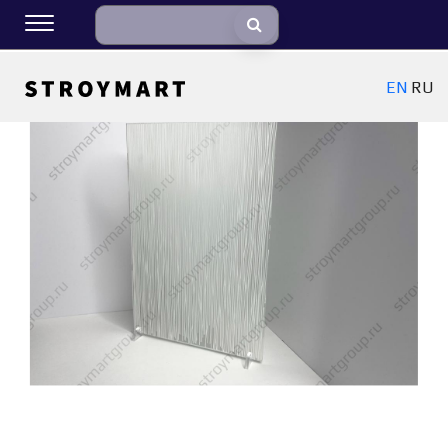
EN
RU