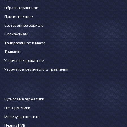
Обратнокрашеное
Просветленное
Состаренное зеркало
С покрытием
Тонированное в массе
Триплекс
Узорчатое прокатное
Узорчатое химического травления
Бутиловые герметики
DIY герметики
Молекулярное сито
Пленка PVB