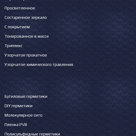
Просветленное
Состаренное зеркало
С покрытием
Тонированное в массе
Триплекс
Узорчатое прокатное
Узорчатое химического травления
Бутиловые герметики
DIY герметики
Молекулярное сито
Пленка PVB
Полисульфидные герметики