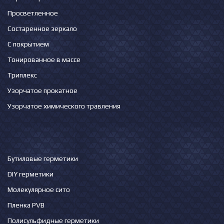
Просветленное
Состаренное зеркало
С покрытием
Тонированное в массе
Триплекс
Узорчатое прокатное
Узорчатое химического травления
Бутиловые герметики
DIY герметики
Молекулярное сито
Пленка PVB
Полисульфидные герметики