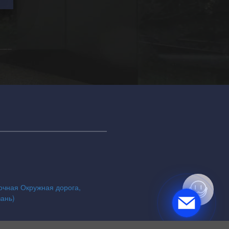
точная Окружная дорога,
зань)