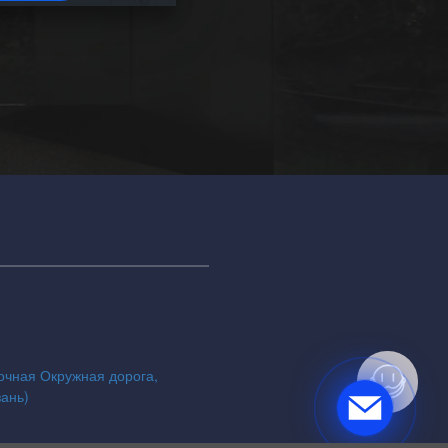
точная Окружная дорога,
зань)