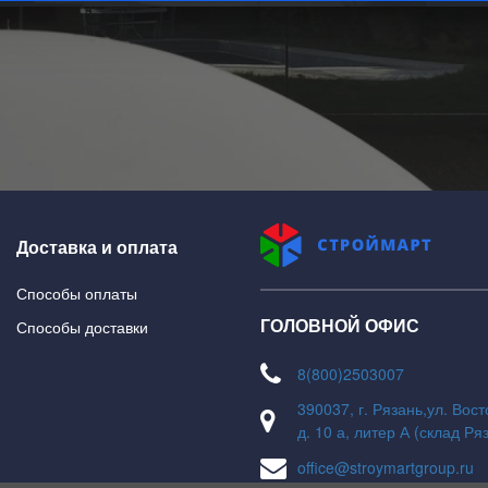
На главную
В каталог
Доставка и оплата
Способы оплаты
ГОЛОВНОЙ ОФИС
Способы доставки
8(800)2503007
390037, г. Рязань,ул. Вос
д. 10 а, литер А (склад Ря
office@stroymartgroup.ru