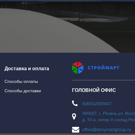
На главную
В каталог
Доставка и оплата
Способы оплаты
ГОЛОВНОЙ ОФИС
Способы доставки
8(800)2503007
390037, г. Рязань,ул. Вос
д. 10 а, литер А (склад Ря
office@stroymartgroup.ru