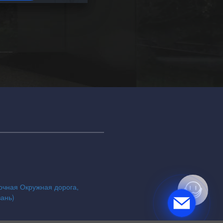
точная Окружная дорога,
зань)